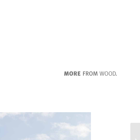
鎖扣系統可防止濕氣滲入，安裝便捷
防止變形