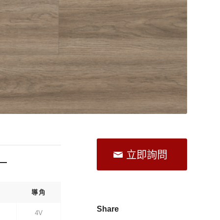
立即詢問
 —