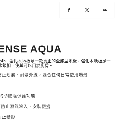
導角
Share
4V
ENSE AQUA
自在系列 24h+ 强化木地板是一款真正的全能型地板，強化木地板是一
水鎖扣，使其可以用於廚房。
可防止划痕、耐紫外線，適合任何日常使用場景
可靠的防膨脹保護功能