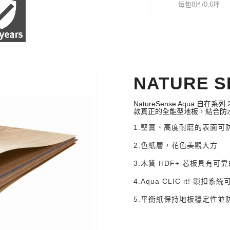
系列
規格
8/32 Classic
1292*193*8mm
每包8片/0.6坪
NATURE S
NatureSense Aqua 
款真正的全能型地板，結合防
1.堅實、高度耐磨的表面
2.色紙層，花色美觀大方
3.木質 HDF+ 芯板具有