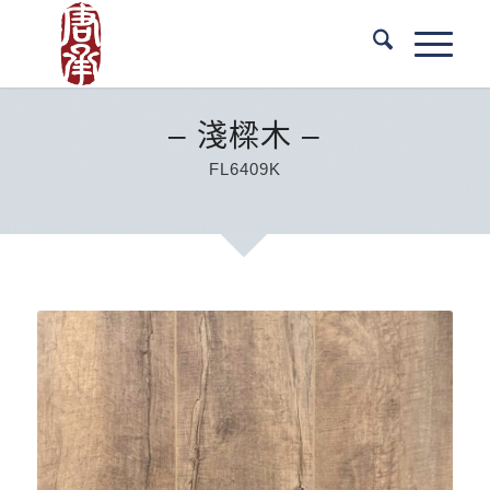
– 淺樑木 –
FL6409K